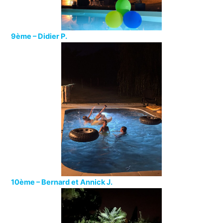
9ème –
Didier P.
10ème –
Bernard et Annick J.