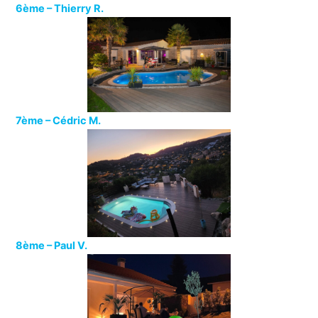
6ème –
Thierry R.
7ème –
Cédric M.
8ème –
Paul V.