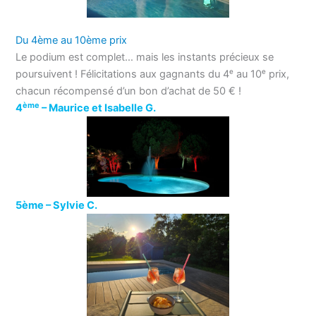
Du 4ème au 10ème prix
Le podium est complet… mais les instants précieux se
poursuivent ! Félicitations aux gagnants du 4ᵉ au 10ᵉ prix,
chacun récompensé d’un bon d’achat de 50 € !
ème
4
–
Maurice et Isabelle G.
5ème –
Sylvie C.